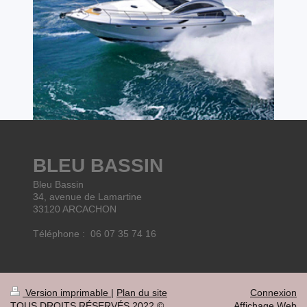
BLEU BASSIN
Bleu Bassin
34, avenue de Lamartine
33120 ARCACHON
Téléphone : 06 07 35 74 16
Version imprimable
|
Plan du site
Connexion
TOUS DROITS RÉSERVÉS 2022 ©
Affichage Web